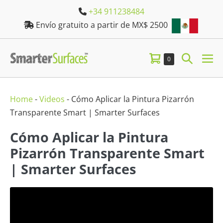
Skip
+34 911238484
to
Envío gratuito a partir de MX$ 2500
content
Shopping
Search
Items
0
M
in
Cart
Toggle
TO
Cart
Home
-
Videos
-
Cómo Aplicar la Pintura Pizarrón
Transparente Smart | Smarter Surfaces
Cómo Aplicar la Pintura
Pizarrón Transparente Smart
| Smarter Surfaces