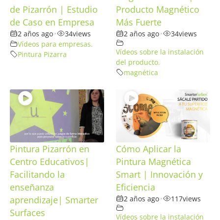
de Pizarrón | Estudio
Producto Magnético
de Caso en Empresa
Más Fuerte
2 años ago
•
34
views
2 años ago
•
34
views
Vídeos para empresas.
Vídeos sobre la instalación
Pintura Pizarra
del producto.
magnética
Pintura Pizarrón en
Cómo Aplicar la
Centro Educativos|
Pintura Magnética
Facilitando la
Smart | Innovación y
enseñanza
Eficiencia
aprendizaje| Smarter
2 años ago
•
117
views
Surfaces
Vídeos sobre la instalación