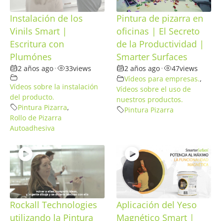
Instalación de los
Pintura de pizarra en
Vinils Smart |
oficinas | El Secreto
Escritura con
de la Productividad |
Plumónes
Smarter Surfaces
2 años ago
•
33
views
2 años ago
•
47
views
Vídeos para empresas.
,
Vídeos sobre la instalación
Vídeos sobre el uso de
del producto.
nuestros productos.
Pintura Pizarra
,
Pintura Pizarra
Rollo de Pizarra
Autoadhesiva
Rockall Technologies
Aplicación del Yeso
utilizando la Pintura
Magnético Smart |