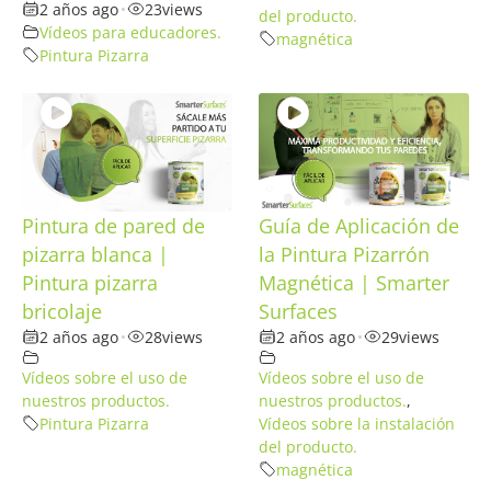
2 años ago
•
23
views
del producto.
Vídeos para educadores.
magnética
Pintura Pizarra
Pintura de pared de
Guía de Aplicación de
pizarra blanca |
la Pintura Pizarrón
Pintura pizarra
Magnética | Smarter
bricolaje
Surfaces
2 años ago
•
28
views
2 años ago
•
29
views
Vídeos sobre el uso de
Vídeos sobre el uso de
nuestros productos.
nuestros productos.
,
Pintura Pizarra
Vídeos sobre la instalación
del producto.
magnética