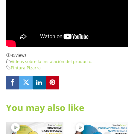
45
views
Vídeos sobre la instalación del producto.
Pintura Pizarra
You may also like