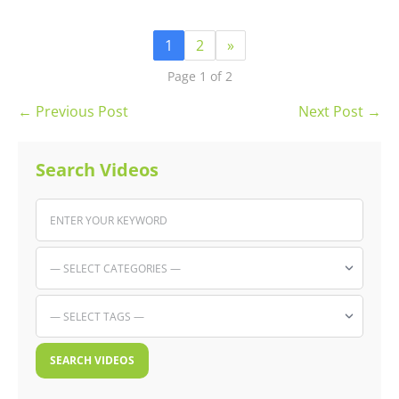
1
2
»
Page 1 of 2
Post
← Previous Post
Next Post →
Navigation
Search Videos