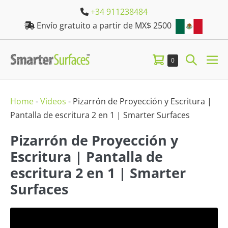
Skip
+34 911238484
to
Envío gratuito a partir de MX$ 2500
content
Shopping
Search
Items
0
M
in
Cart
Toggle
TO
Cart
Home
-
Videos
-
Pizarrón de Proyección y Escritura |
Pantalla de escritura 2 en 1 | Smarter Surfaces
Pizarrón de Proyección y
Escritura | Pantalla de
escritura 2 en 1 | Smarter
Surfaces