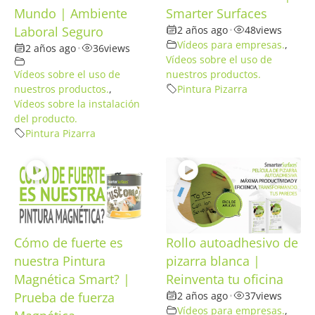
Mundo | Ambiente
Smarter Surfaces
Laboral Seguro
2 años ago
•
48
views
Vídeos para empresas.
,
2 años ago
•
36
views
Vídeos sobre el uso de
Vídeos sobre el uso de
nuestros productos.
nuestros productos.
,
Pintura Pizarra
Vídeos sobre la instalación
del producto.
Pintura Pizarra
Cómo de fuerte es
Rollo autoadhesivo de
nuestra Pintura
pizarra blanca |
Magnética Smart? |
Reinventa tu oficina
Prueba de fuerza
2 años ago
•
37
views
Vídeos para empresas.
,