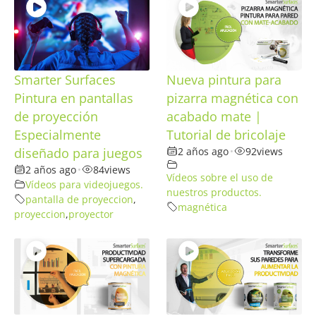
Smarter Surfaces
Nueva pintura para
Pintura en pantallas
pizarra magnética con
de proyección
acabado mate |
Especialmente
Tutorial de bricolaje
diseñado para juegos
2 años ago
•
92
views
2 años ago
•
84
views
Vídeos sobre el uso de
Vídeos para videojuegos.
nuestros productos.
pantalla de proyeccion
,
magnética
proyeccion
,
proyector