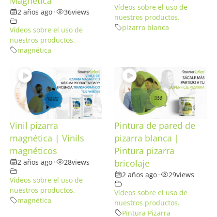
Magnética
Vídeos sobre el uso de
2 años ago
•
36
views
nuestros productos.
pizarra blanca
Vídeos sobre el uso de
nuestros productos.
magnética
Vinil pizarra
Pintura de pared de
magnética | Vinils
pizarra blanca |
magnéticos
Pintura pizarra
2 años ago
•
28
views
bricolaje
2 años ago
•
29
views
Vídeos sobre el uso de
nuestros productos.
Vídeos sobre el uso de
magnética
nuestros productos.
Pintura Pizarra