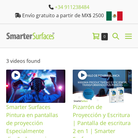
Skip
+34 911238484
to
Envío gratuito a partir de MX$ 2500
content
Shopping
Search
Items
0
M
in
Cart
Toggle
TO
Cart
3 videos found
Smarter Surfaces
Pizarrón de
Pintura en pantallas
Proyección y Escritura
de proyección
| Pantalla de escritura
Especialmente
2 en 1 | Smarter