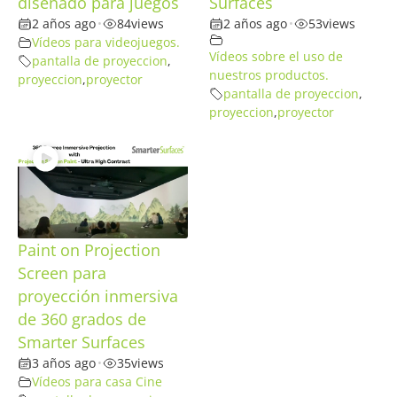
diseñado para juegos
Surfaces
2 años ago
•
84
views
2 años ago
•
53
views
Vídeos para videojuegos.
Vídeos sobre el uso de
pantalla de proyeccion
,
nuestros productos.
proyeccion
,
proyector
pantalla de proyeccion
,
proyeccion
,
proyector
Paint on Projection
Screen para
proyección inmersiva
de 360 grados de
Smarter Surfaces
3 años ago
•
35
views
Vídeos para casa Cine